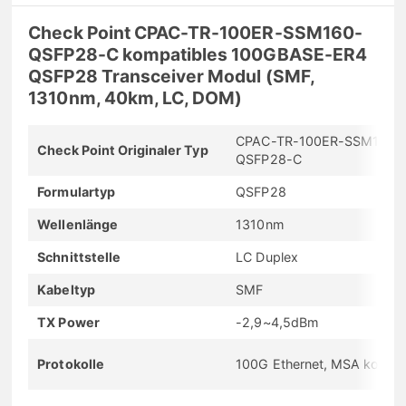
Check Point CPAC-TR-100ER-SSM160-
QSFP28-C kompatibles 100GBASE-ER4
QSFP28 Transceiver Modul (SMF,
1310nm, 40km, LC, DOM)
CPAC-TR-100ER-SSM160-
Check Point Originaler Typ
QSFP28-C
Formulartyp
QSFP28
Wellenlänge
1310nm
Schnittstelle
LC Duplex
Kabeltyp
SMF
TX Power
-2,9~4,5dBm
Protokolle
100G Ethernet, MSA konfo