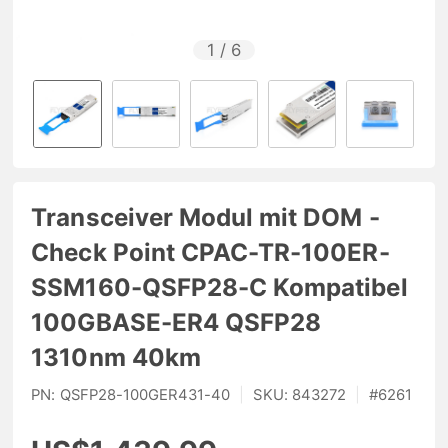
1
/
6
Transceiver Modul mit DOM -
Check Point CPAC-TR-100ER-
SSM160-QSFP28-C Kompatibel
100GBASE-ER4 QSFP28
1310nm 40km
PN:
QSFP28-100GER431-40
|
SKU:
843272
|
#
6261