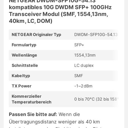
NETGEAR DWDM-SFP10G-54.13
kompatibles 10G DWDM SFP+ 100GHz
Transceiver Modul (SMF, 1554,13nm,
40km, LC, DOM)
NETGEAR Originaler Typ
DWDM-SFP10G-54.13
Formulartyp
SFP+
Wellenlänge
1554,13nm
Schnittstelle
LC duplex
Kabeltyp
SMF
TX Power
-1~2dBm
Kommerzieller
0 bis 70°C (32 bis 158°F)
Temperaturbereich
Passen Sie bitte auf:
Wenn die
Übertragungsdistanz weniger als 40 km