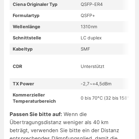
Ciena Originaler Typ
QSFP-ER4
Formulartyp
QSFP+
Wellenlänge
1310nm
Schnittstelle
LC duplex
Kabeltyp
SMF
CDR
Unterstützt
TX Power
-2,7~+4,5dBm
Kommerzieller
0 bis 70°C (32 bis 158°F
Temperaturbereich
Passen Sie bitte auf:
Wenn die
Übertragungsdistanz weniger als 40 km
beträgt, verwenden Sie bitte ein der Distanz
entsprechendes Dämpfungsglied, damit die