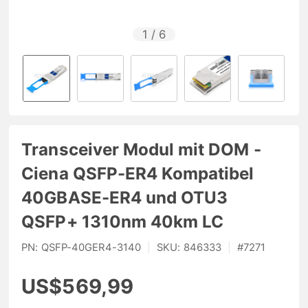
1
/
6
Transceiver Modul mit DOM -
Ciena QSFP-ER4 Kompatibel
40GBASE-ER4 und OTU3
QSFP+ 1310nm 40km LC
PN:
QSFP-40GER4-3140
|
SKU:
846333
|
#
7271
US$569,99