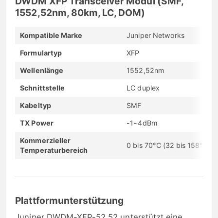
DWDM XFP Transceiver Modul (SMF,
1552,52nm, 80km, LC, DOM)
Kompatible Marke
Juniper Networks
Formulartyp
XFP
Wellenlänge
1552,52nm
Schnittstelle
LC duplex
Kabeltyp
SMF
TX Power
-1~4dBm
Kommerzieller
0 bis 70°C (32 bis 158°F)
Temperaturbereich
Plattformunterstützung
Juniper DWDM-XFP-52.52 unterstützt eine