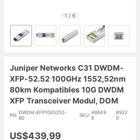
1
/
6
Juniper Networks C31 DWDM-
XFP-52.52 100GHz 1552,52nm
80km Kompatibles 10G DWDM
XFP Transceiver Modul, DOM
DWDM-XFP10G5252-
46849
#
922
PN:
|
SKU:
|
80
8
0
US$439,99