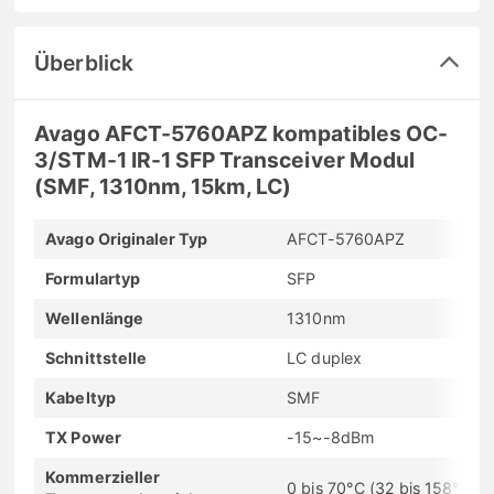
Überblick
Avago AFCT-5760APZ kompatibles OC-
3/STM-1 IR-1 SFP Transceiver Modul
(SMF, 1310nm, 15km, LC)
Avago Originaler Typ
AFCT-5760APZ
Formulartyp
SFP
Wellenlänge
1310nm
Schnittstelle
LC duplex
Kabeltyp
SMF
TX Power
-15~-8dBm
Kommerzieller
0 bis 70°C (32 bis 158°F)