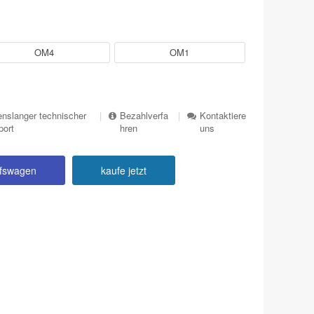
OM4
OM1
nslanger technischer
|
Bezahlverfa
|
Kontaktiere
port
hren
uns
ufswagen
kaufe jetzt