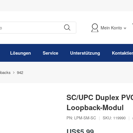
Mein Konto
Meine Bestellung verfolgen
Lösungen
Service
Unterstützung
Kontaktie
pbacks
942
SC/UPC Duplex PVC
Loopback-Modul
PN:
LPM-SM-SC
|
SKU:
119990
|
US$5,99