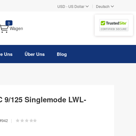
|
USD
-
US Dollar
Deutsch
0
Wagen
re Uns
Über Uns
Blog
 9/125 Singlemode LWL-
#
942
|