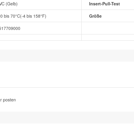
VC (Gelb)
Insert-Pull-Test
20 bis 70°C(-4 bis 158°F)
Größe
517709000
r posten