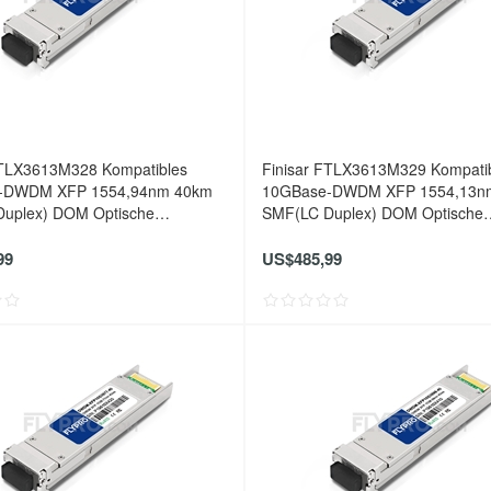
FTLX3613M328 Kompatibles
Finisar FTLX3613M329 Kompati
-DWDM XFP 1554,94nm 40km
10GBase-DWDM XFP 1554,13n
uplex) DOM Optische
SMF(LC Duplex) DOM Optische
er
Transceiver
99
US$485,99