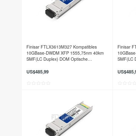
Finisar FTLX3613M327 Kompatibles
Finisar 
10GBase-DWDM XFP 1555,75nm 40km
10GBase
SMF(LC Duplex) DOM Optische
SMF(LC D
Transceiver
Transceiv
US$485,99
US$485,