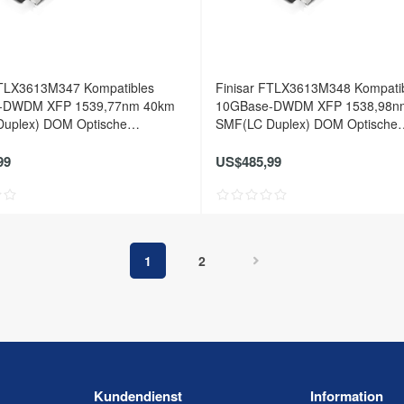
FTLX3613M347 Kompatibles
Finisar FTLX3613M348 Kompati
-DWDM XFP 1539,77nm 40km
10GBase-DWDM XFP 1538,98n
uplex) DOM Optische
SMF(LC Duplex) DOM Optische
er
Transceiver
99
US$485,99
1
2
Kundendienst
Information