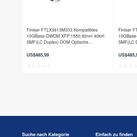
Finisar FTLX3613M333 Kompatibles
Finisar 
10GBase-DWDM XFP 1550,92nm 40km
10GBase
SMF(LC Duplex) DOM Optische
SMF(LC D
Transceiver
Transceiv
US$485,99
US$485,
Suche nach Kategorie
Einfach zu finden