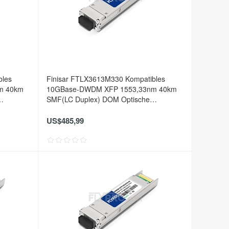
bles
Finisar FTLX3613M330 Kompatibles
m 40km
10GBase-DWDM XFP 1553,33nm 40km
SMF(LC Duplex) DOM Optische
Transceiver
US$485,99