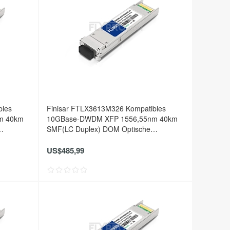
bles
Finisar FTLX3613M326 Kompatibles
m 40km
10GBase-DWDM XFP 1556,55nm 40km
SMF(LC Duplex) DOM Optische
Transceiver
US$485,99