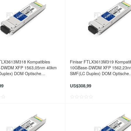
FTLX3613M318 Kompatibles
Finisar FTLX3613M319 Kompati
-DWDM XFP 1563,05nm 40km
10GBase-DWDM XFP 1562,23n
uplex) DOM Optische
SMF(LC Duplex) DOM Optische
er
Transceiver
99
US$308,99