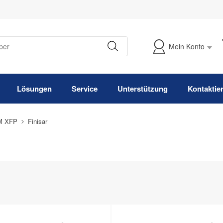
Mein Konto
Meine Bestellung verfolgen
Lösungen
Service
Unterstützung
Kontaktie
 XFP
Finisar