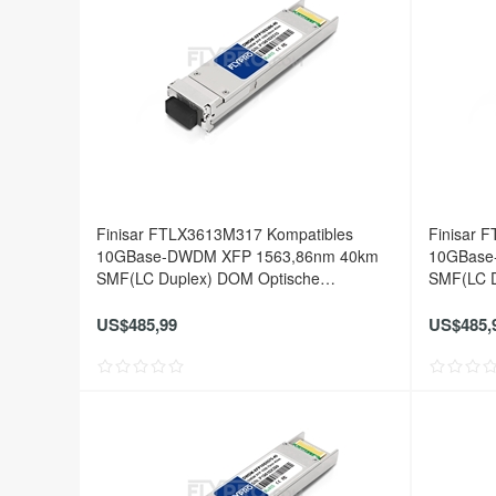
Finisar FTLX3613M317 Kompatibles
Finisar 
10GBase-DWDM XFP 1563,86nm 40km
10GBase
SMF(LC Duplex) DOM Optische
SMF(LC D
Transceiver
Transceiv
US$485,99
US$485,