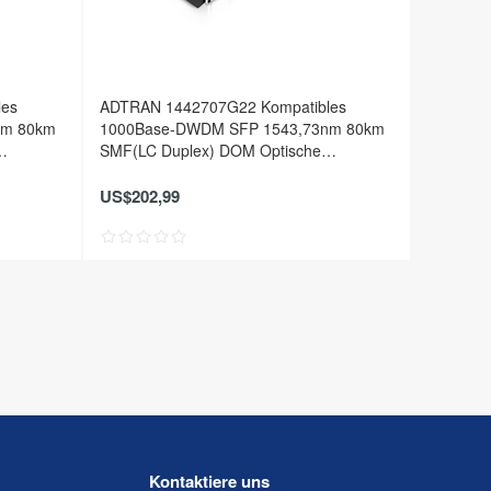
les
ADTRAN 1442707G22 Kompatibles
nm 80km
1000Base-DWDM SFP 1543,73nm 80km
SMF(LC Duplex) DOM Optische
Transceiver
US$202,99
Kontaktiere uns