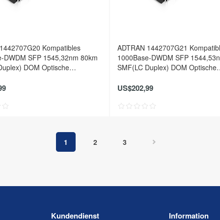
1442707G20 Kompatibles
ADTRAN 1442707G21 Kompatib
e-DWDM SFP 1545,32nm 80km
1000Base-DWDM SFP 1544,53
uplex) DOM Optische
SMF(LC Duplex) DOM Optische
er
Transceiver
99
US$202,99
1
2
3
Kundendienst
Information