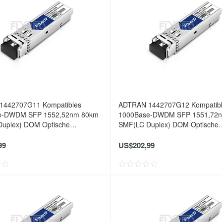
1442707G11 Kompatibles
ADTRAN 1442707G12 Kompatib
e-DWDM SFP 1552,52nm 80km
1000Base-DWDM SFP 1551,72
uplex) DOM Optische
SMF(LC Duplex) DOM Optische
er
Transceiver
99
US$202,99