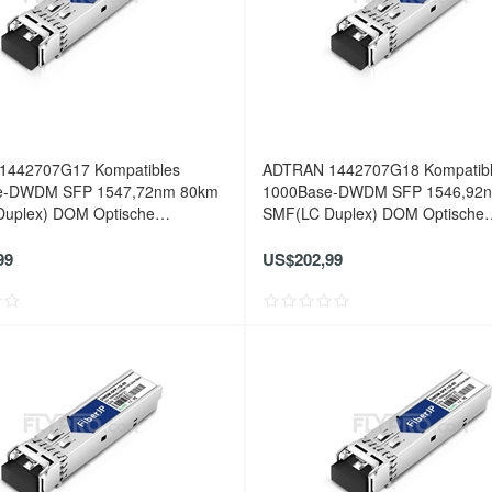
1442707G17 Kompatibles
ADTRAN 1442707G18 Kompatib
e-DWDM SFP 1547,72nm 80km
1000Base-DWDM SFP 1546,92
uplex) DOM Optische
SMF(LC Duplex) DOM Optische
er
Transceiver
99
US$202,99