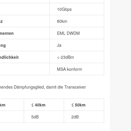
10Gbps
nz
80km
nenten
EML DWDM
ung
Ja
dlichkeit
<-23dBm
MSA konform
chendes Dämpfungsglied, damit die Transceiver
0km
≤ 40km
≤ 50km
5dB
2dB