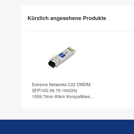
Kürzlich angesehene Produkte
Extreme Networks C22 DWDM-
SFP10G-59.79 100GHz
1559,79nm 80km Kompatibles
10G DWDM SFP+ Transceiver
Modul, DOM