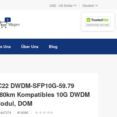
|
USD
-
US Dollar
Deutsch
0
Wagen
re Uns
Über Uns
Blog
 C22 DWDM-SFP10G-59.79
 80km Kompatibles 10G DWDM
Modul, DOM
447374
|
#
10056
|