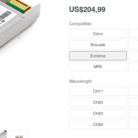
US$204,99
Compatible:
Cisco
Brocade
Extreme
MRV
Wavelength:
CH17
CH20
CH23
CH26