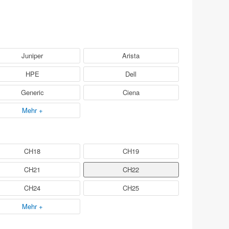
Juniper
Arista
HPE
Dell
Generic
Ciena
Mehr +
CH18
CH19
CH21
CH22
CH24
CH25
Mehr +