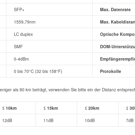
SFP+
Max. Datenrate
1559,79nm
Max. Kabeldista
LC duplex
Optische Kompo
SMF
DOM-Unterstütz
0-4dBm
Empfängerempfin
0 bis 70°C (32 bis 158°F)
Protokolle
iger als 80 km beträgt, verwenden Sie bitte ein der Distanz entspre
≤ 10km
≤ 15km
≤ 20km
≤ 3
12dB
11dB
10dB
7dB