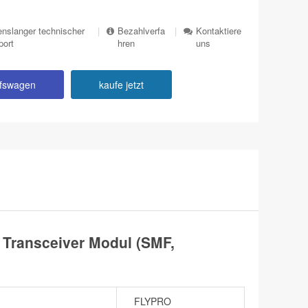
nslanger technischer
|
Bezahlverfa
|
Kontaktiere
port
hren
uns
ufswagen
kaufe jetzt
ransceiver Modul (SMF,
FLYPRO