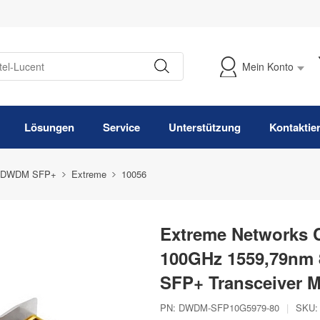
Mein Konto
Meine Bestellung verfolgen
Lösungen
Service
Unterstützung
Kontaktie
 DWDM SFP+
Extreme
10056
Extreme Networks
100GHz 1559,79nm
SFP+ Transceiver 
PN:
DWDM-SFP10G5979-80
|
SKU: