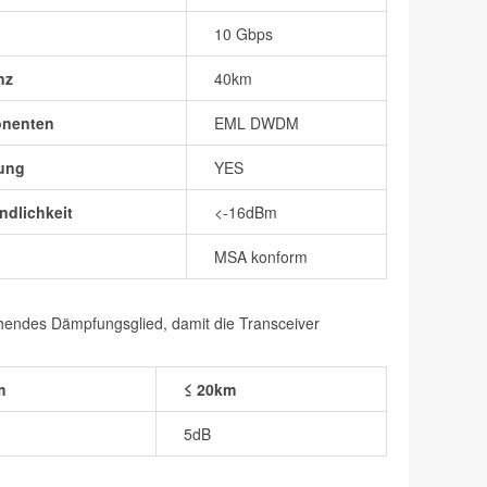
10 Gbps
nz
40km
onenten
EML DWDM
ung
YES
dlichkeit
<-16dBm
MSA konform
chendes Dämpfungsglied, damit die Transceiver
m
≤ 20km
5dB