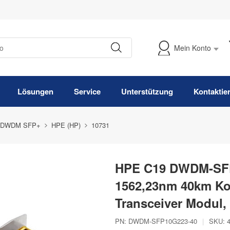
Mein Konto
Meine Bestellung verfolgen
Lösungen
Service
Unterstützung
Kontaktie
 DWDM SFP+
HPE (HP)
10731
HPE C19 DWDM-SFP
1562,23nm 40km K
Transceiver Modul
PN:
DWDM-SFP10G223-40
|
SKU: