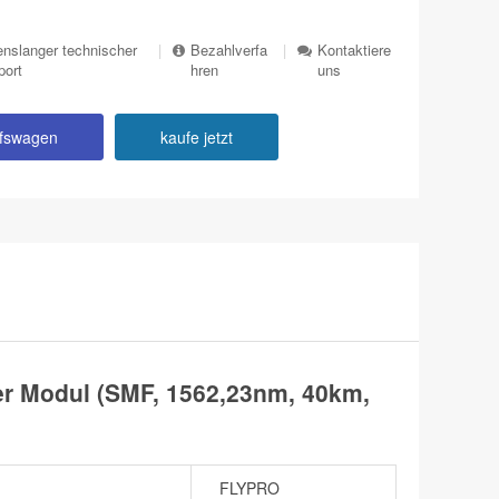
nslanger technischer
|
Bezahlverfa
|
Kontaktiere
port
hren
uns
ufswagen
kaufe jetzt
 Modul (SMF, 1562,23nm, 40km,
FLYPRO