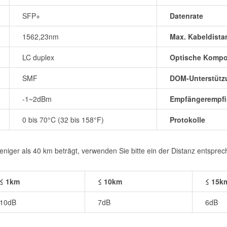
SFP+
Datenrate
1562,23nm
Max. Kabeldista
LC duplex
Optische Komp
SMF
DOM-Unterstütz
-1~2dBm
Empfängerempfin
0 bis 70°C (32 bis 158°F)
Protokolle
iger als 40 km beträgt, verwenden Sie bitte ein der Distanz entspre
≤ 1km
≤ 10km
≤ 15k
10dB
7dB
6dB