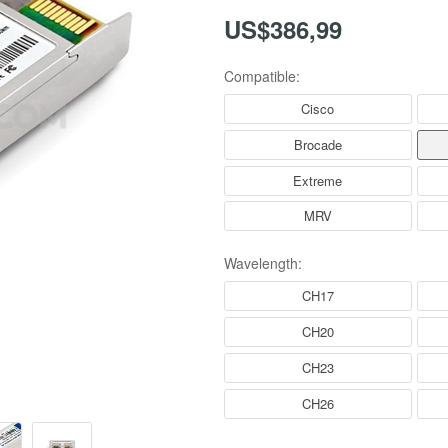
US$386,99
Compatible:
Cisco
Brocade
Extreme
MRV
Wavelength:
CH17
CH20
CH23
CH26