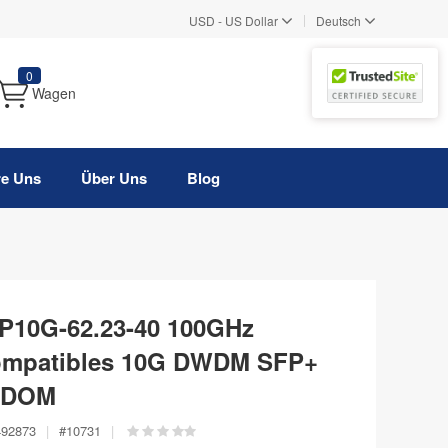
|
USD
-
US Dollar
Deutsch
0
Wagen
re Uns
Über Uns
Blog
10G-62.23-40 100GHz
ompatibles 10G DWDM SFP+
, DOM
492873
|
#
10731
|