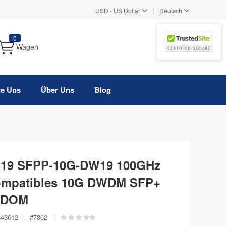
|
USD
-
US Dollar
Deutsch
0
Wagen
re Uns
Über Uns
Blog
 C19 SFPP-10G-DW19 100GHz
ompatibles 10G DWDM SFP+
, DOM
443612
|
#
7802
|