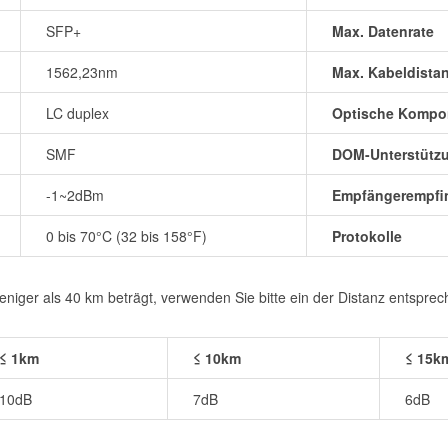
SFP+
Max. Datenrate
1562,23nm
Max. Kabeldista
LC duplex
Optische Kompo
SMF
DOM-Unterstütz
-1~2dBm
Empfängerempfin
0 bis 70°C (32 bis 158°F)
Protokolle
iger als 40 km beträgt, verwenden Sie bitte ein der Distanz entspre
≤ 1km
≤ 10km
≤ 15k
10dB
7dB
6dB