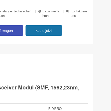
nslanger technischer
|
Bezahlverfa
|
Kontaktiere
port
hren
uns
ufswagen
kaufe jetzt
eiver Modul (SMF, 1562,23nm,
FLYPRO