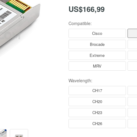
US$166,99
Compatible:
Cisco
Brocade
Extreme
MRV
Wavelength:
CH17
CH20
CH23
CH26