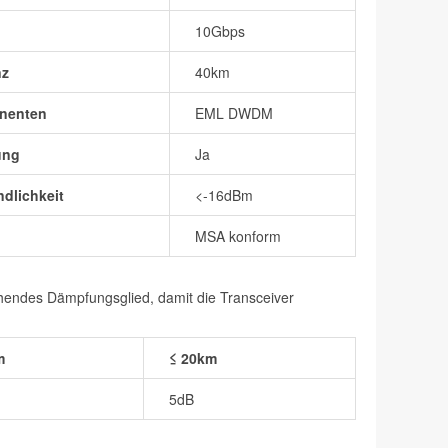
10Gbps
nz
40km
nenten
EML DWDM
ung
Ja
dlichkeit
<-16dBm
MSA konform
chendes Dämpfungsglied, damit die Transceiver
m
≤ 20km
5dB