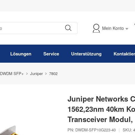
Mein Konto
Meine Bestellung verfolgen
Lösungen
Service
Unterstützung
Kontaktie
 DWDM SFP+
Juniper
7802
Juniper Networks
1562,23nm 40km K
Transceiver Modul
PN:
DWDM-SFP10G223-40
|
SKU: