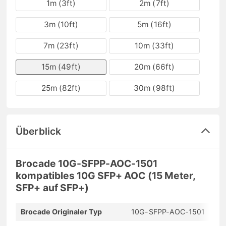
1m (3ft)
2m (7ft)
3m (10ft)
5m (16ft)
7m (23ft)
10m (33ft)
15m (49ft)
20m (66ft)
25m (82ft)
30m (98ft)
Überblick
Brocade 10G-SFPP-AOC-1501
kompatibles 10G SFP+ AOC (15 Meter,
SFP+ auf SFP+)
Brocade Originaler Typ
10G-SFPP-AOC-1501