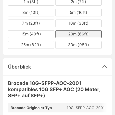
1m (3ft)
2m (7ft)
3m (10ft)
5m (16ft)
7m (23ft)
10m (33ft)
15m (49ft)
20m (66ft)
25m (82ft)
30m (98ft)
Überblick
Brocade 10G-SFPP-AOC-2001
kompatibles 10G SFP+ AOC (20 Meter,
SFP+ auf SFP+)
Brocade Originaler Typ
10G-SFPP-AOC-2001