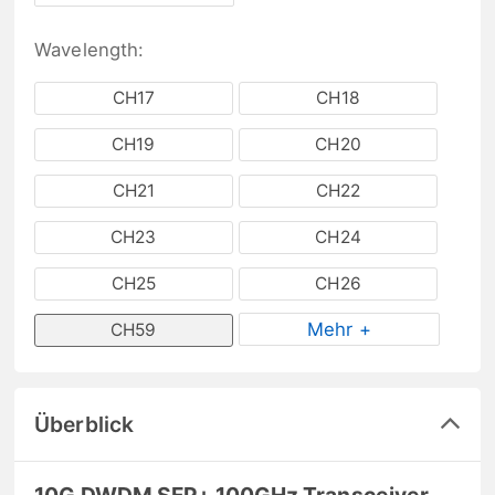
Wavelength:
CH17
CH18
CH19
CH20
CH21
CH22
CH23
CH24
CH25
CH26
Mehr +
CH59
Überblick
10G DWDM SFP+ 100GHz Transceiver