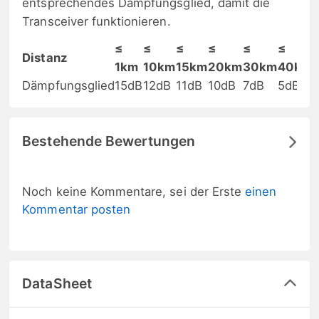
entsprechendes Dämpfungsglied, damit die
Transceiver funktionieren.
≤
≤
≤
≤
≤
≤
Distanz
1km
10km
15km
20km
30km
40km
Dämpfungsglied
15dB
12dB
11dB
10dB
7dB
5dB
Bestehende Bewertungen
Noch keine Kommentare, sei der Erste
einen
Kommentar posten
DataSheet