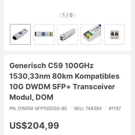
1
/
6
Generisch C59 100GHz
1530,33nm 80km Kompatibles
10G DWDM SFP+ Transceiver
Modul, DOM
PN:
DWDM-SFP10G033-80
|
SKU:
748394
|
#
1197
US$204,99