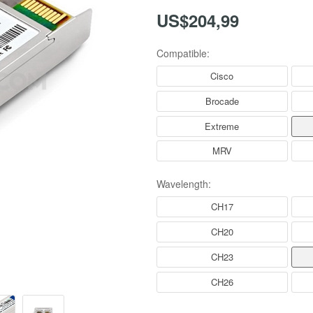
US$204,99
Compatible:
Cisco
Brocade
Extreme
MRV
Wavelength:
CH17
CH20
CH23
CH26