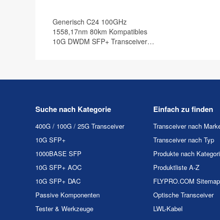
Generisch C24 100GHz
1558,17nm 80km Kompatibles
10G DWDM SFP+ Transceiver
Modul, DOM
Suche nach Kategorie
Einfach zu finden
400G / 100G / 25G Transceiver
Transceiver nach Mark
10G SFP+
Transceiver nach Typ
1000BASE SFP
Produkte nach Kategor
10G SFP+ AOC
Produktliste A-Z
10G SFP+ DAC
FLYPRO.COM Sitemap
Passive Komponenten
Optische Transceiver
Tester & Werkzeuge
LWL-Kabel