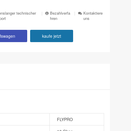
nslanger technischer
|
Bezahlverfa
|
Kontaktiere
port
hren
uns
ufswagen
kaufe jetzt
FLYPRO