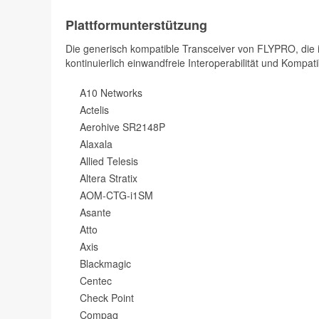
Plattformunterstützung
Die generisch kompatible Transceiver von FLYPRO, die in
kontinuierlich einwandfreie Interoperabilität und Kompatib
A10 Networks
Actelis
Aerohive SR2148P
Alaxala
Allied Telesis
Altera Stratix
AOM-CTG-i1SM
Asante
Atto
Axis
Blackmagic
Centec
Check Point
Compaq