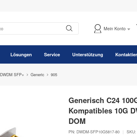
Mein Konto
Meine Bestellung verfolgen
Lösungen
Service
Unterstützung
Kontaktie
 DWDM SFP+
Generic
905
Generisch C24 100
Kompatibles 10G D
DOM
PN:
DWDM-SFP10G5817-80
|
SKU: