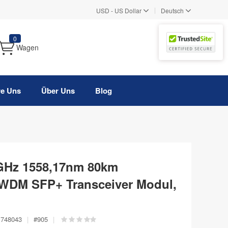
|
USD
-
US Dollar
Deutsch
0
Wagen
re Uns
Über Uns
Blog
GHz 1558,17nm 80km
WDM SFP+ Transceiver Modul,
748043
|
#
905
|