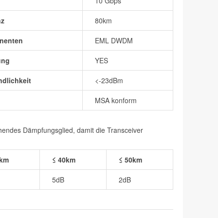
10 Gbps
nz
80km
nenten
EML DWDM
ung
YES
dlichkeit
<-23dBm
MSA konform
chendes Dämpfungsglied, damit die Transceiver
0km
≤ 40km
≤ 50km
5dB
2dB