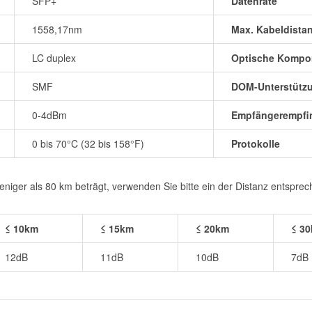
SFP+
Datenrate
1558,17nm
Max. Kabeldista
LC duplex
Optische Kompo
SMF
DOM-Unterstütz
0-4dBm
Empfängerempfin
0 bis 70°C (32 bis 158°F)
Protokolle
iger als 80 km beträgt, verwenden Sie bitte ein der Distanz entspre
≤ 10km
≤ 15km
≤ 20km
≤ 3
12dB
11dB
10dB
7dB