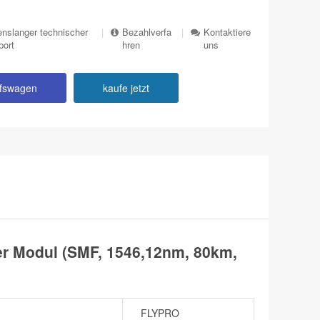
nslanger technischer
|
Bezahlverfa
|
Kontaktiere
port
hren
uns
ufswagen
kaufe jetzt
 Modul (SMF, 1546,12nm, 80km,
FLYPRO