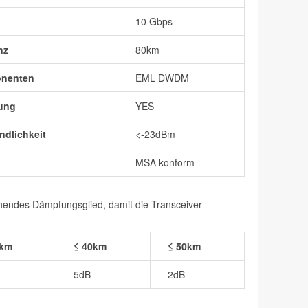
10 Gbps
nz
80km
onenten
EML DWDM
ung
YES
dlichkeit
<-23dBm
MSA konform
chendes Dämpfungsglied, damit die Transceiver
0km
≤ 40km
≤ 50km
5dB
2dB