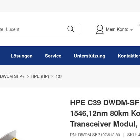
Mein Konto
Meine Bestellung verfolgen
Lösungen
Service
Unterstützung
Kontaktie
 DWDM SFP+
HPE (HP)
127
HPE C39 DWDM-SFP
1546,12nm 80km K
Transceiver Modul
PN:
DWDM-SFP10G612-80
|
SKU: