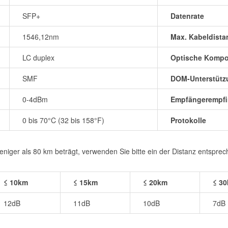
SFP+
Datenrate
1546,12nm
Max. Kabeldista
LC duplex
Optische Komp
SMF
DOM-Unterstütz
0-4dBm
Empfängerempfin
0 bis 70°C (32 bis 158°F)
Protokolle
iger als 80 km beträgt, verwenden Sie bitte ein der Distanz entspre
≤ 10km
≤ 15km
≤ 20km
≤ 3
12dB
11dB
10dB
7dB