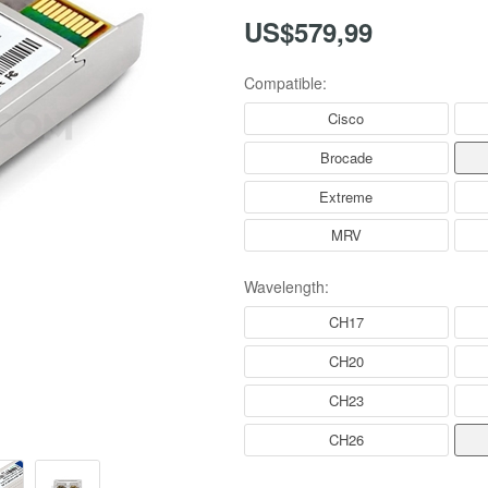
US$579,99
Compatible:
Cisco
Brocade
Extreme
MRV
Wavelength:
CH17
CH20
CH23
CH26