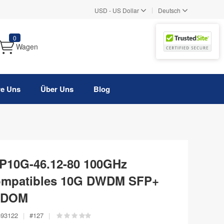
|
USD
-
US Dollar
Deutsch
0
Wagen
re Uns
Über Uns
Blog
10G-46.12-80 100GHz
ompatibles 10G DWDM SFP+
, DOM
493122
|
#
127
|