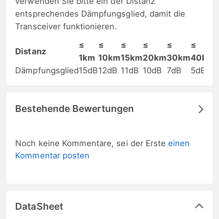
verwenden Sie bitte ein der Distanz
entsprechendes Dämpfungsglied, damit die
Transceiver funktionieren.
≤
≤
≤
≤
≤
≤
Distanz
1km
10km
15km
20km
30km
40km
Dämpfungsglied
15dB
12dB
11dB
10dB
7dB
5dB
Bestehende Bewertungen
Noch keine Kommentare, sei der Erste
einen
Kommentar posten
DataSheet