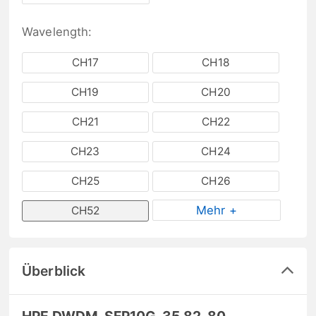
Wavelength:
CH17
CH18
CH19
CH20
CH21
CH22
CH23
CH24
CH25
CH26
Mehr +
CH52
Überblick
HPE DWDM-SFP10G-35.82-80