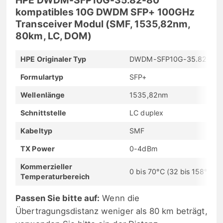
kompatibles 10G DWDM SFP+ 100GHz
Transceiver Modul (SMF, 1535,82nm,
80km, LC, DOM)
HPE Originaler Typ
DWDM-SFP10G-35.82-80
Formulartyp
SFP+
Wellenlänge
1535,82nm
Schnittstelle
LC duplex
Kabeltyp
SMF
TX Power
0-4dBm
Kommerzieller
0 bis 70°C (32 bis 158°F)
Temperaturbereich
Passen Sie bitte auf:
Wenn die
Übertragungsdistanz weniger als 80 km beträgt,