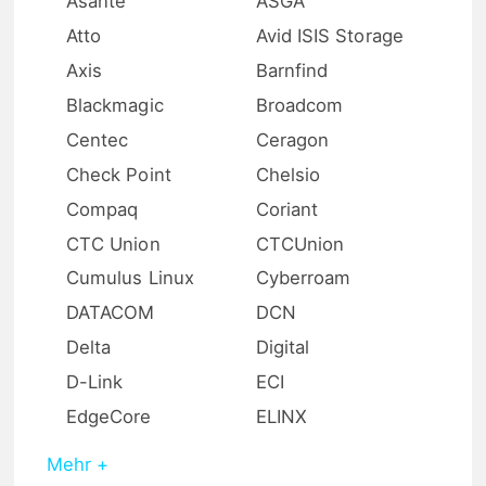
Asante
ASGA
Atto
Avid ISIS Storage
Axis
Barnfind
Blackmagic
Broadcom
Centec
Ceragon
Check Point
Chelsio
Compaq
Coriant
CTC Union
CTCUnion
Cumulus Linux
Cyberroam
DATACOM
DCN
Delta
Digital
D-Link
ECI
EdgeCore
ELINX
Mehr +