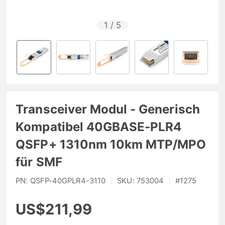
1
/
5
Transceiver Modul - Generisch
Kompatibel 40GBASE-PLR4
QSFP+ 1310nm 10km MTP/MPO
für SMF
PN:
QSFP-40GPLR4-3110
|
SKU:
753004
|
#
1275
US$211,99