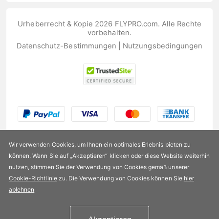
Urheberrecht & Kopie 2026 FLYPRO.com. Alle Rechte
vorbehalten.
Datenschutz-Bestimmungen
|
Nutzungsbedingungen
Wir verwenden Cookies, um Ihnen ein optimales Erlebnis bieten zu
können. Wenn Sie auf „Akzeptieren“ klicken oder diese Website weiterhin
nutzen, stimmen Sie der Verwendung von Cookies gemäß unserer
US$33,99
Cookie-Richtlinie
zu. Die Verwendung von Cookies können Sie
hier
ablehnen
Verfügbarkeit:
Auf Lager