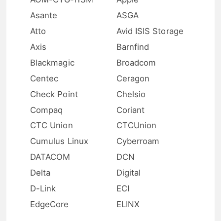
Asante
ASGA
Atto
Avid ISIS Storage
Axis
Barnfind
Blackmagic
Broadcom
Centec
Ceragon
Check Point
Chelsio
Compaq
Coriant
CTC Union
CTCUnion
Cumulus Linux
Cyberroam
DATACOM
DCN
Delta
Digital
D-Link
ECI
EdgeCore
ELINX