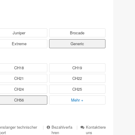
Juniper
Brocade
Extreme
Generic
CH18
CH19
CH21
CH22
CH24
CH25
CH56
Mehr +
nslanger technischer
|
Bezahlverfa
|
Kontaktiere
port
hren
uns