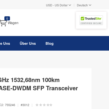
|
USD
-
US Dollar
Deutsch
0
Wagen
re Uns
Über Uns
Blog
GHz 1532,68nm 100km
BASE-DWDM SFP Transceiver
KU:
755246
|
#
3012
|