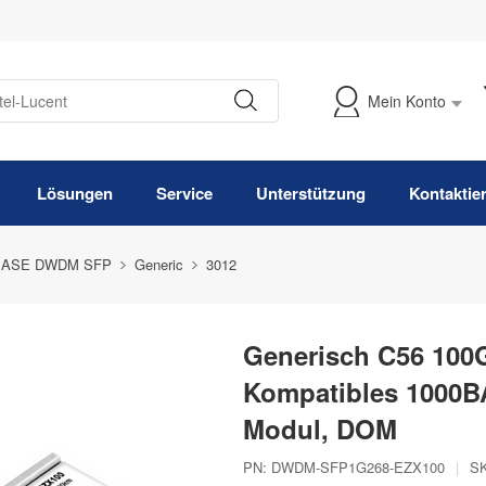
Mein Konto
Meine Bestellung verfolgen
Lösungen
Service
Unterstützung
Kontaktie
BASE DWDM SFP
Generic
3012
Generisch C56 100
Kompatibles 1000
Modul, DOM
PN:
DWDM-SFP1G268-EZX100
|
S