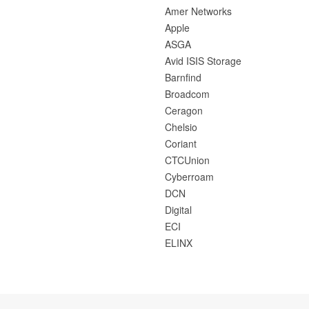
Amer Networks
Apple
ASGA
Avid ISIS Storage
Barnfind
Broadcom
Ceragon
Chelsio
Coriant
CTCUnion
Cyberroam
DCN
Digital
ECI
ELINX