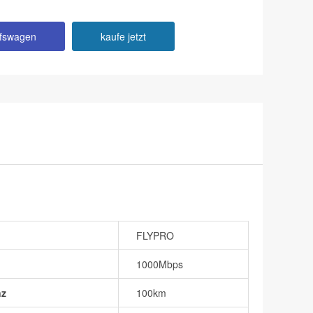
ufswagen
kaufe jetzt
FLYPRO
1000Mbps
nz
100km