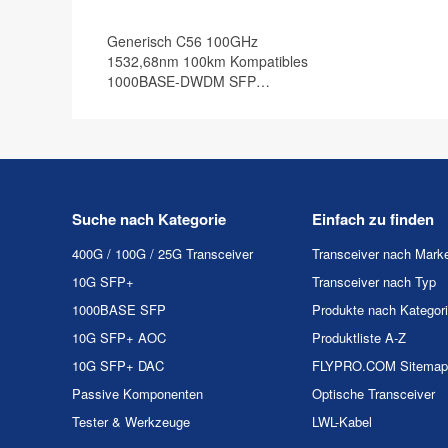
Generisch C56 100GHz
1532,68nm 100km Kompatibles
1000BASE-DWDM SFP
Transceiver Modul, DOM
Suche nach Kategorie
Einfach zu finden
400G / 100G / 25G Transceiver
Transceiver nach Mark
10G SFP+
Transceiver nach Typ
1000BASE SFP
Produkte nach Kategor
10G SFP+ AOC
Produktliste A-Z
10G SFP+ DAC
FLYPRO.COM Sitemap
Passive Komponenten
Optische Transceiver
Tester & Werkzeuge
LWL-Kabel