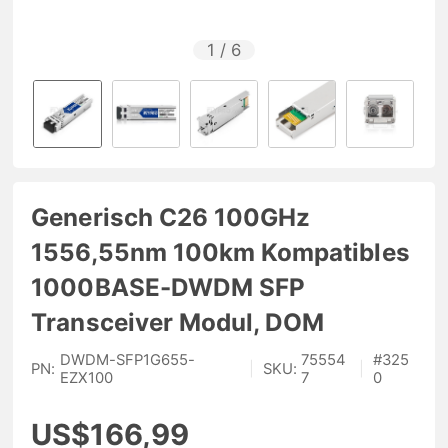
1
/
6
Generisch C26 100GHz
1556,55nm 100km Kompatibles
1000BASE-DWDM SFP
Transceiver Modul, DOM
DWDM-SFP1G655-
75554
#
325
PN:
|
SKU:
|
EZX100
7
0
US$166,99