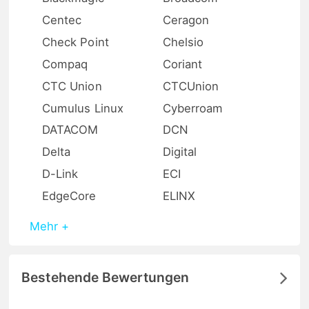
Centec
Ceragon
Check Point
Chelsio
Compaq
Coriant
CTC Union
CTCUnion
Cumulus Linux
Cyberroam
DATACOM
DCN
Delta
Digital
D-Link
ECI
EdgeCore
ELINX
Mehr +
Bestehende Bewertungen