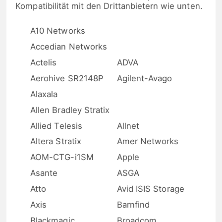
Kompatibilität mit den Drittanbietern wie unten.
A10 Networks
Accedian Networks
Actelis
ADVA
Aerohive SR2148P
Agilent-Avago
Alaxala
Allen Bradley Stratix
Allied Telesis
Allnet
Altera Stratix
Amer Networks
AOM-CTG-i1SM
Apple
Asante
ASGA
Atto
Avid ISIS Storage
Axis
Barnfind
Blackmagic
Broadcom