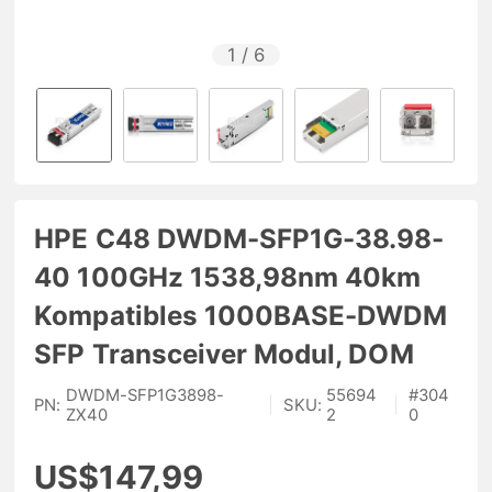
1
/
6
HPE C48 DWDM-SFP1G-38.98-
40 100GHz 1538,98nm 40km
Kompatibles 1000BASE-DWDM
SFP Transceiver Modul, DOM
DWDM-SFP1G3898-
55694
#
304
PN:
|
SKU:
|
ZX40
2
0
US$147,99