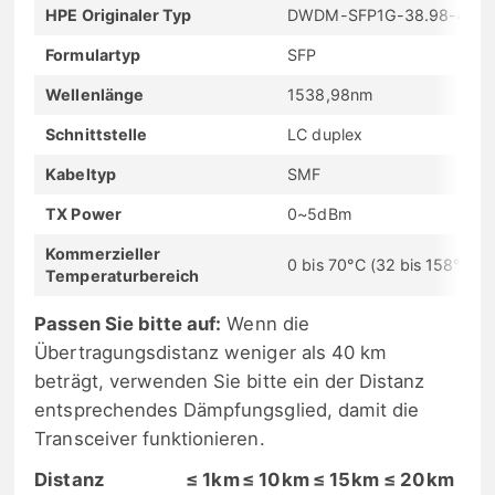
HPE Originaler Typ
DWDM-SFP1G-38.98-40
Formulartyp
SFP
Wellenlänge
1538,98nm
Schnittstelle
LC duplex
Kabeltyp
SMF
TX Power
0~5dBm
Kommerzieller
0 bis 70°C (32 bis 158°F)
Temperaturbereich
Passen Sie bitte auf:
Wenn die
Übertragungsdistanz weniger als 40 km
beträgt, verwenden Sie bitte ein der Distanz
entsprechendes Dämpfungsglied, damit die
Transceiver funktionieren.
Distanz
≤ 1km
≤ 10km
≤ 15km
≤ 20km