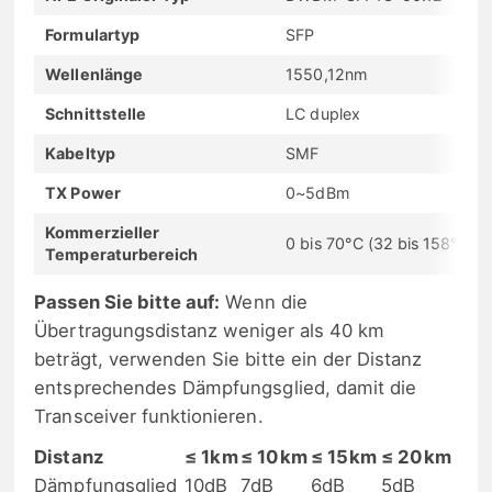
Formulartyp
SFP
Wellenlänge
1550,12nm
Schnittstelle
LC duplex
Kabeltyp
SMF
TX Power
0~5dBm
Kommerzieller
0 bis 70°C (32 bis 158°F)
Temperaturbereich
Passen Sie bitte auf:
Wenn die
Übertragungsdistanz weniger als 40 km
beträgt, verwenden Sie bitte ein der Distanz
entsprechendes Dämpfungsglied, damit die
Transceiver funktionieren.
Distanz
≤ 1km
≤ 10km
≤ 15km
≤ 20km
Dämpfungsglied
10dB
7dB
6dB
5dB