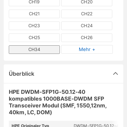
CH19
CH20
CH21
CH22
CH23
CH24
CH25
CH26
Mehr +
CH34
Überblick
HPE DWDM-SFP1G-50.12-40
kompatibles 1000BASE-DWDM SFP
Transceiver Modul (SMF, 1550,12nm,
40km, LC, DOM)
HPE Originaler Typ
DWDM-SFP1G-50.12-40