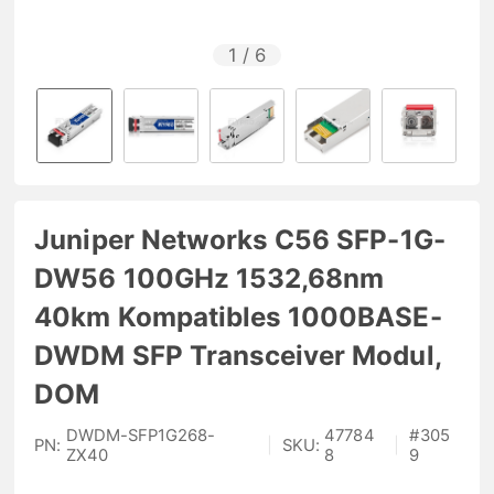
1
/
6
Juniper Networks C56 SFP-1G-
DW56 100GHz 1532,68nm
40km Kompatibles 1000BASE-
DWDM SFP Transceiver Modul,
DOM
DWDM-SFP1G268-
47784
#
305
PN:
|
SKU:
|
ZX40
8
9