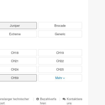
Juniper
Brocade
Extreme
Generic
CH18
CH19
CH21
CH22
CH24
CH25
CH59
Mehr +
nslanger technischer
|
Bezahlverfa
|
Kontaktiere
port
hren
uns