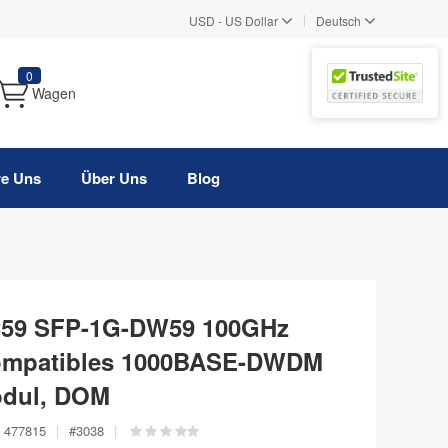
|
USD
-
US Dollar
Deutsch
0
Wagen
re Uns
Über Uns
Blog
C59 SFP-1G-DW59 100GHz
ompatibles 1000BASE-DWDM
odul, DOM
477815
|
#
3038
|