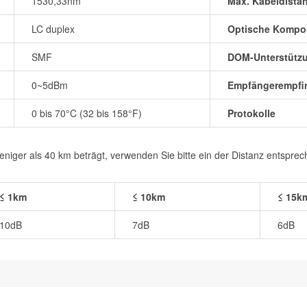
1530,33nm
Max. Kabeldista
LC duplex
Optische Kompo
SMF
DOM-Unterstütz
0~5dBm
Empfängerempfin
0 bis 70°C (32 bis 158°F)
Protokolle
iger als 40 km beträgt, verwenden Sie bitte ein der Distanz entspre
≤ 1km
≤ 10km
≤ 15k
10dB
7dB
6dB