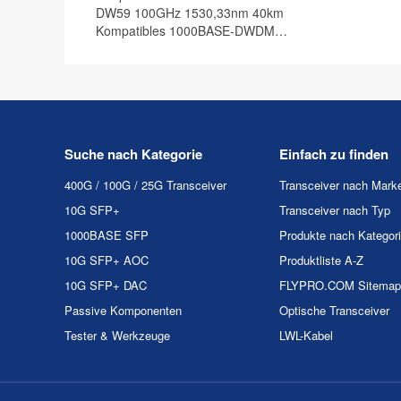
DW59 100GHz 1530,33nm 40km
Kompatibles 1000BASE-DWDM
SFP Transceiver Modul, DOM
Suche nach Kategorie
Einfach zu finden
400G / 100G / 25G Transceiver
Transceiver nach Mark
10G SFP+
Transceiver nach Typ
1000BASE SFP
Produkte nach Kategor
10G SFP+ AOC
Produktliste A-Z
10G SFP+ DAC
FLYPRO.COM Sitemap
Passive Komponenten
Optische Transceiver
Tester & Werkzeuge
LWL-Kabel