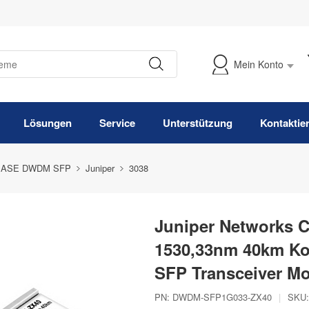
Mein Konto
Meine Bestellung verfolgen
Lösungen
Service
Unterstützung
Kontaktie
BASE DWDM SFP
Juniper
3038
Juniper Networks 
1530,33nm 40km K
SFP Transceiver M
PN:
DWDM-SFP1G033-ZX40
|
SKU: