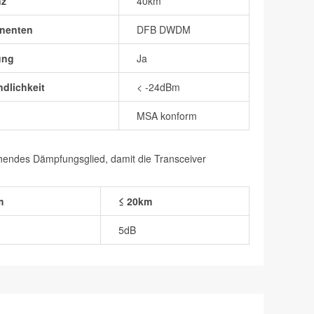
nz
40km
nenten
DFB DWDM
ung
Ja
dlichkeit
< -24dBm
MSA konform
chendes Dämpfungsglied, damit die Transceiver
m
≤ 20km
5dB