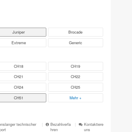
Juniper
Brocade
Extreme
Generic
CH18
CH19
CH21
CH22
CH24
CH25
CH51
Mehr +
nslanger technischer
|
Bezahlverfa
|
Kontaktiere
port
hren
uns