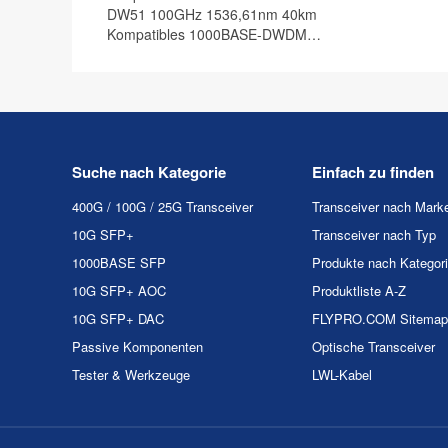
DW51 100GHz 1536,61nm 40km
Kompatibles 1000BASE-DWDM
SFP Transceiver Modul, DOM
Suche nach Kategorie
Einfach zu finden
400G / 100G / 25G Transceiver
Transceiver nach Mark
10G SFP+
Transceiver nach Typ
1000BASE SFP
Produkte nach Kategor
10G SFP+ AOC
Produktliste A-Z
10G SFP+ DAC
FLYPRO.COM Sitemap
Passive Komponenten
Optische Transceiver
Tester & Werkzeuge
LWL-Kabel