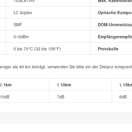
1536,61nm
Max. Kabeldista
LC duplex
Optische Kompo
SMF
DOM-Unterstütz
0~5dBm
Empfängerempfin
0 bis 70°C (32 bis 158°F)
Protokolle
iger als 40 km beträgt, verwenden Sie bitte ein der Distanz entspre
≤ 1km
≤ 10km
≤ 15k
10dB
7dB
6dB