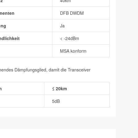
nz
40km
nenten
DFB DWDM
ung
Ja
dlichkeit
< -24dBm
MSA konform
chendes Dämpfungsglied, damit die Transceiver
m
≤ 20km
5dB