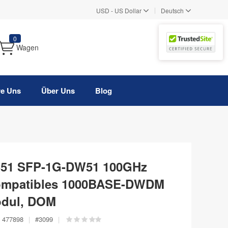
|
USD
-
US Dollar
Deutsch
0
Wagen
re Uns
Über Uns
Blog
C51 SFP-1G-DW51 100GHz
ompatibles 1000BASE-DWDM
odul, DOM
477898
|
#
3099
|