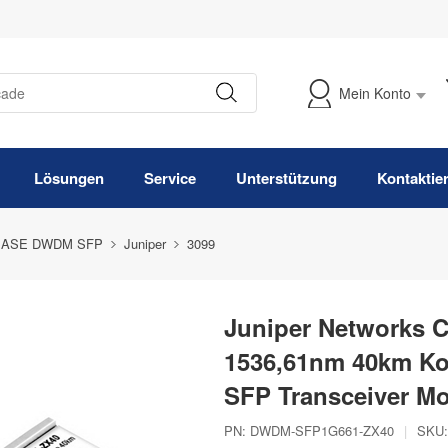
Mein Konto
Meine Bestellung verfolgen
Lösungen
Service
Unterstützung
Kontaktie
BASE DWDM SFP
Juniper
3099
Juniper Networks 
1536,61nm 40km K
SFP Transceiver M
PN:
DWDM-SFP1G661-ZX40
|
SKU: