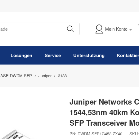
Mein Konto
Meine Bestellung verfolgen
Lösungen
Service
Unterstützung
Kontaktie
BASE DWDM SFP
Juniper
3188
Juniper Networks 
1544,53nm 40km K
SFP Transceiver M
PN:
DWDM-SFP1G453-ZX40
|
SKU: