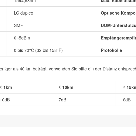
1544,53nm
Max. Kabeldista
LC duplex
Optische Kompo
SMF
DOM-Unterstütz
0~5dBm
Empfängerempfin
0 bis 70°C (32 bis 158°F)
Protokolle
iger als 40 km beträgt, verwenden Sie bitte ein der Distanz entspre
≤ 1km
≤ 10km
≤ 15k
10dB
7dB
6dB