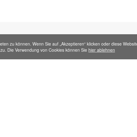
eten zu können. Wenn Sie auf „Akzeptieren“ klicken oder diese Websit
zu. Die Verwendung von Cookies können Sie
hier ablehnen
Kundendienst
Information
e
Kundeninformation
Über FLYPRO.co
Meine Bestellung verfolgen
Zahlungsmethode
ie
Rücknahmegarantie
Kreditantrag
Garantiebestimmungen
Versand & Liefer
Kontaktiere uns
Nutzungsbedingu
Haftungsausschl
Datenschutz-Bes