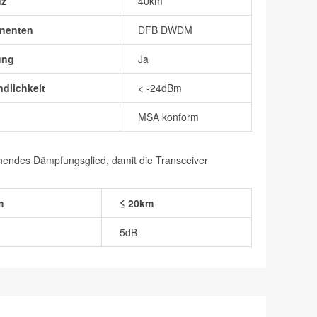
nz
40km
nenten
DFB DWDM
ung
Ja
dlichkeit
< -24dBm
MSA konform
chendes Dämpfungsglied, damit die Transceiver
m
≤ 20km
5dB