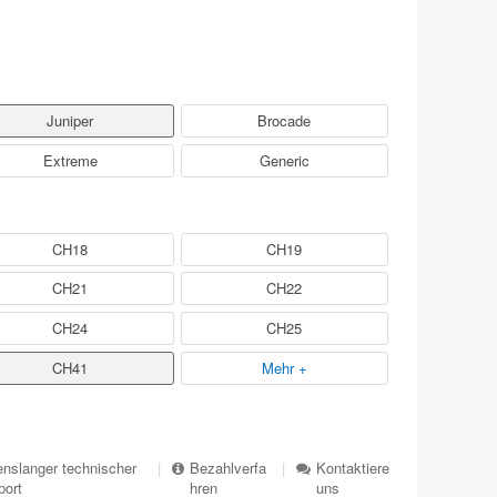
Juniper
Brocade
Extreme
Generic
CH18
CH19
CH21
CH22
CH24
CH25
CH41
Mehr +
nslanger technischer
|
Bezahlverfa
|
Kontaktiere
port
hren
uns