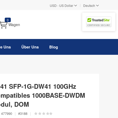
|
USD
-
US Dollar
Deutsch
0
Wagen
re Uns
Über Uns
Blog
C41 SFP-1G-DW41 100GHz
ompatibles 1000BASE-DWDM
odul, DOM
477990
|
#
3188
|