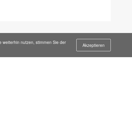
e weiterhin nutzen, stimmen Sie der
Akzeptieren
Kontaktiere uns
m
Email:
info@flypro.com
n
Melden Sie sich für unseren
Newsletter an
ung
ngen
uss für FLYPRO.com
timmungen