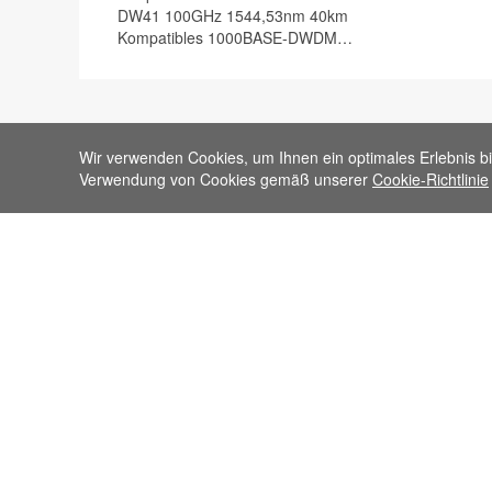
DW41 100GHz 1544,53nm 40km
Kompatibles 1000BASE-DWDM
SFP Transceiver Modul, DOM
Wir verwenden Cookies, um Ihnen ein optimales Erlebnis bi
Verwendung von Cookies gemäß unserer
Cookie-Richtlinie
Suche nach Kategorie
Einfach zu finden
400G / 100G / 25G Transceiver
Transceiver nach Mark
10G SFP+
Transceiver nach Typ
1000BASE SFP
Produkte nach Kategor
10G SFP+ AOC
Produktliste A-Z
10G SFP+ DAC
FLYPRO.COM Sitemap
Passive Komponenten
Optische Transceiver
Tester & Werkzeuge
LWL-Kabel