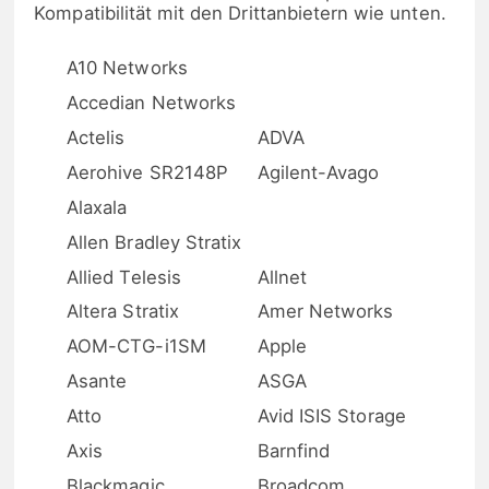
Kompatibilität mit den Drittanbietern wie unten.
A10 Networks
Accedian Networks
Actelis
ADVA
Aerohive SR2148P
Agilent-Avago
Alaxala
Allen Bradley Stratix
Allied Telesis
Allnet
Altera Stratix
Amer Networks
AOM-CTG-i1SM
Apple
Asante
ASGA
Atto
Avid ISIS Storage
Axis
Barnfind
Blackmagic
Broadcom