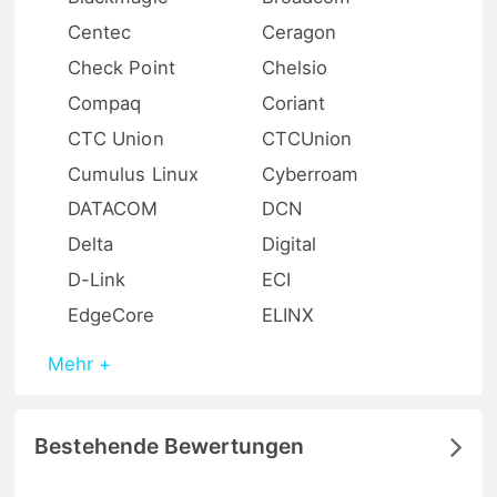
Centec
Ceragon
Check Point
Chelsio
Compaq
Coriant
CTC Union
CTCUnion
Cumulus Linux
Cyberroam
DATACOM
DCN
Delta
Digital
D-Link
ECI
EdgeCore
ELINX
Mehr +
Bestehende Bewertungen