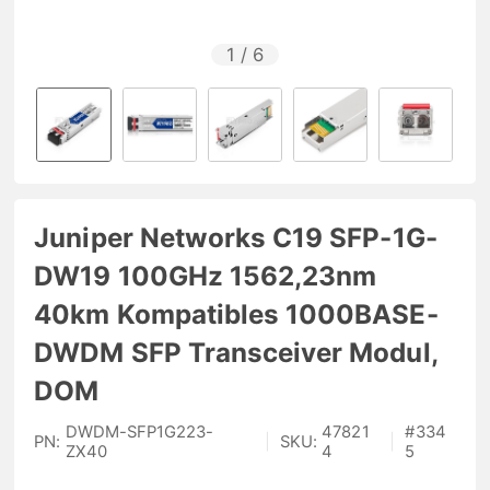
1
/
6
Juniper Networks C19 SFP-1G-
DW19 100GHz 1562,23nm
40km Kompatibles 1000BASE-
DWDM SFP Transceiver Modul,
DOM
DWDM-SFP1G223-
47821
#
334
PN:
|
SKU:
|
ZX40
4
5