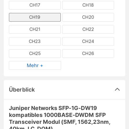
CH17
CH18
CH19
CH20
CH21
CH22
CH23
CH24
CH25
CH26
Mehr +
Überblick
Juniper Networks SFP-1G-DW19
kompatibles 1000BASE-DWDM SFP
Transceiver Modul (SMF, 1562,23nm,
40km, LC, DOM)