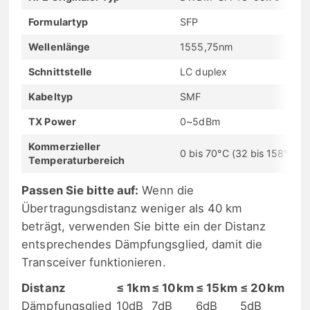
Formulartyp
SFP
Wellenlänge
1555,75nm
Schnittstelle
LC duplex
Kabeltyp
SMF
TX Power
0~5dBm
Kommerzieller
0 bis 70°C (32 bis 158°F)
Temperaturbereich
Passen Sie bitte auf:
Wenn die
Übertragungsdistanz weniger als 40 km
beträgt, verwenden Sie bitte ein der Distanz
entsprechendes Dämpfungsglied, damit die
Transceiver funktionieren.
Distanz
≤ 1km
≤ 10km
≤ 15km
≤ 20km
Dämpfungsglied
10dB
7dB
6dB
5dB