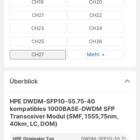
CH19
CH20
CH21
CH22
CH23
CH24
CH25
CH26
Mehr +
CH27
Überblick
HPE DWDM-SFP1G-55.75-40
kompatibles 1000BASE-DWDM SFP
Transceiver Modul (SMF, 1555,75nm,
40km, LC, DOM)
HPE Originaler Typ
DWDM-SFP1G-55.75-40