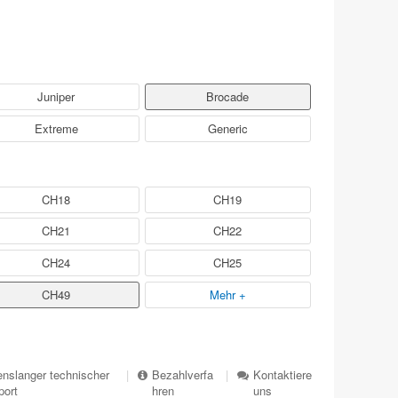
Juniper
Brocade
Extreme
Generic
CH18
CH19
CH21
CH22
CH24
CH25
CH49
Mehr +
nslanger technischer
|
Bezahlverfa
|
Kontaktiere
port
hren
uns