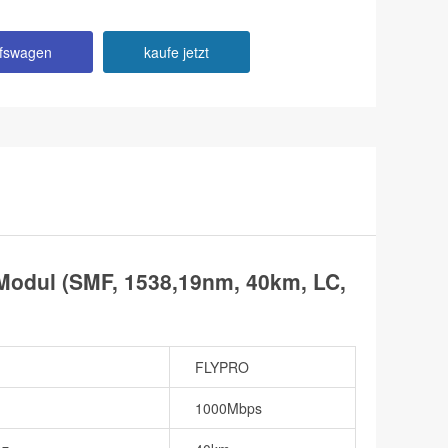
ufswagen
kaufe jetzt
odul (SMF, 1538,19nm, 40km, LC,
FLYPRO
1000Mbps