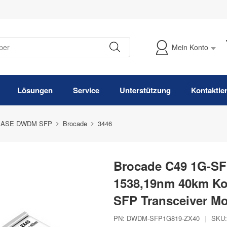
Mein Konto
Meine Bestellung verfolgen
Lösungen
Service
Unterstützung
Kontaktie
BASE DWDM SFP
Brocade
3446
Brocade C49 1G-SF
1538,19nm 40km K
SFP Transceiver M
PN:
DWDM-SFP1G819-ZX40
|
SKU: