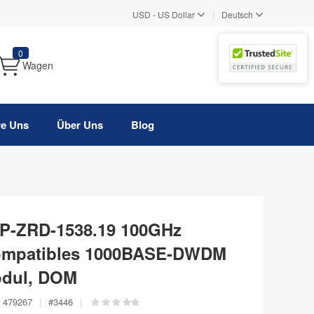
|
USD
-
US Dollar
Deutsch
0
Wagen
re Uns
Über Uns
Blog
P-ZRD-1538.19 100GHz
ompatibles 1000BASE-DWDM
odul, DOM
479267
|
#
3446
|