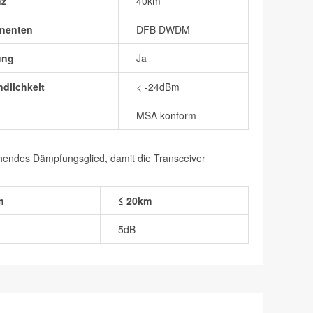
nz
40km
nenten
DFB DWDM
ung
Ja
dlichkeit
< -24dBm
MSA konform
chendes Dämpfungsglied, damit die Transceiver
m
≤ 20km
5dB