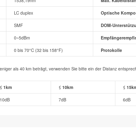
1538,19nm
Max. Kabeldista
LC duplex
Optische Kompo
SMF
DOM-Unterstütz
0~5dBm
Empfängerempfin
0 bis 70°C (32 bis 158°F)
Protokolle
iger als 40 km beträgt, verwenden Sie bitte ein der Distanz entspre
≤ 1km
≤ 10km
≤ 15k
10dB
7dB
6dB