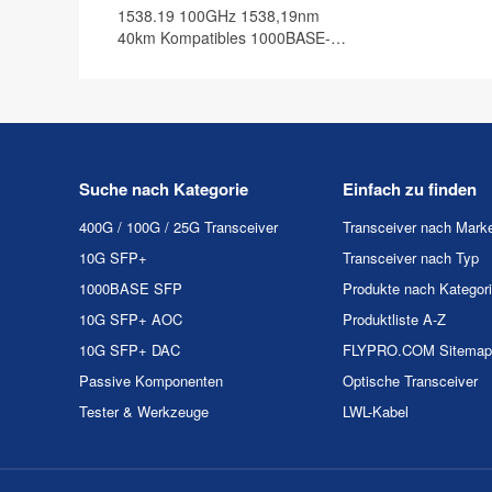
1538.19 100GHz 1538,19nm
40km Kompatibles 1000BASE-
DWDM SFP Transceiver Modul,
DOM
Suche nach Kategorie
Einfach zu finden
400G / 100G / 25G Transceiver
Transceiver nach Mark
10G SFP+
Transceiver nach Typ
1000BASE SFP
Produkte nach Kategor
10G SFP+ AOC
Produktliste A-Z
10G SFP+ DAC
FLYPRO.COM Sitemap
Passive Komponenten
Optische Transceiver
Tester & Werkzeuge
LWL-Kabel