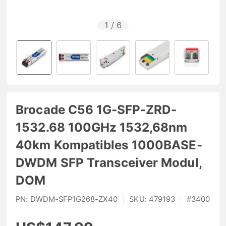
1
/
6
Brocade C56 1G-SFP-ZRD-
1532.68 100GHz 1532,68nm
40km Kompatibles 1000BASE-
DWDM SFP Transceiver Modul,
DOM
PN:
DWDM-SFP1G268-ZX40
|
SKU:
479193
|
#
3400