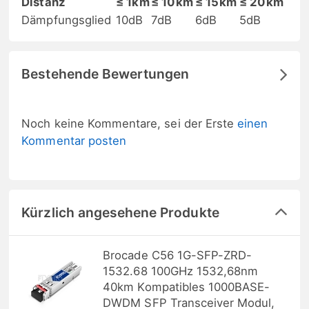
Distanz
≤ 1km
≤ 10km
≤ 15km
≤ 20km
Dämpfungsglied
10dB
7dB
6dB
5dB
Bestehende Bewertungen
Noch keine Kommentare, sei der Erste
einen
Kommentar posten
Kürzlich angesehene Produkte
Brocade C56 1G-SFP-ZRD-
1532.68 100GHz 1532,68nm
40km Kompatibles 1000BASE-
DWDM SFP Transceiver Modul,