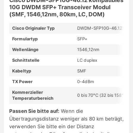
10G DWDM SFP+ Transceiver Modul
(SMF, 1546,12nm, 80km, LC, DOM)
Cisco Originaler Typ
DWDM-SFP10G-46.12
Formulartyp
SFP+
Wellenlänge
1546,12nm
Schnittstelle
LC duplex
Kabeltyp
SMF
TX Power
0-4dBm
Kommerzieller
0 bis 70°C (32 bis 158°F)
Temperaturbereich
Passen Sie bitte auf:
Wenn die
Übertragungsdistanz weniger als 80 km beträgt,
verwenden Sie bitte ein der Distanz