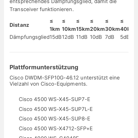
entsprechendes Dämpfungsglied, damit die
Transceiver funktionieren.
≤
≤
≤
≤
≤
≤
Distanz
1km
10km
15km
20km
30km
40km
Dämpfungsglied
15dB
12dB
11dB
10dB
7dB
5dB
Plattformunterstützung
Cisco DWDM-SFP10G-46.12 unterstützt eine
Vielzahl von Cisco-Equipments.
Cisco 4500 WS-X45-SUP7-E
Cisco 4500 WS-X45-SUP7L-E
Cisco 4500 WS-X45-SUP8-E
Cisco 4500 WS-X4712-SFP+E