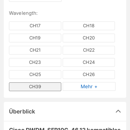
Wavelength:
CH17
CH18
CH19
CH20
CH21
CH22
CH23
CH24
CH25
CH26
Mehr +
CH39
Überblick
Cisco DWDM-SFP10G-46.12 kompatibles