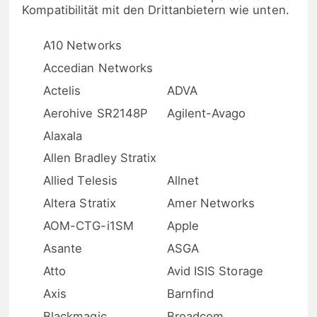
Kompatibilität mit den Drittanbietern wie unten.
A10 Networks
Accedian Networks
Actelis
ADVA
Aerohive SR2148P
Agilent-Avago
Alaxala
Allen Bradley Stratix
Allied Telesis
Allnet
Altera Stratix
Amer Networks
AOM-CTG-i1SM
Apple
Asante
ASGA
Atto
Avid ISIS Storage
Axis
Barnfind
Blackmagic
Broadcom