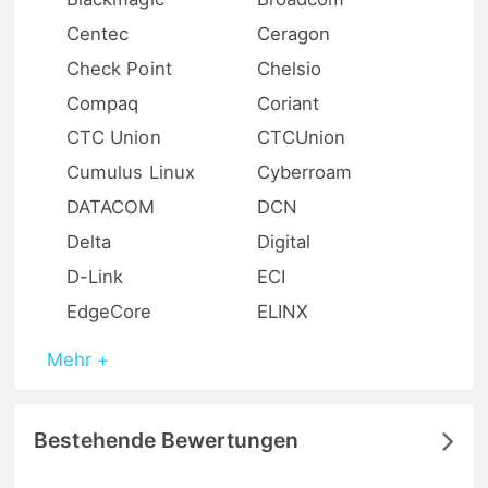
Centec
Ceragon
Check Point
Chelsio
Compaq
Coriant
CTC Union
CTCUnion
Cumulus Linux
Cyberroam
DATACOM
DCN
Delta
Digital
D-Link
ECI
EdgeCore
ELINX
Mehr +
Bestehende Bewertungen