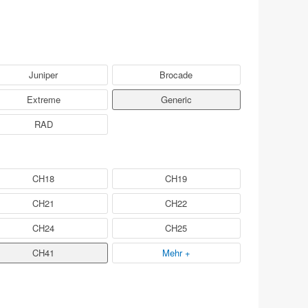
Juniper
Brocade
Extreme
Generic
RAD
CH18
CH19
CH21
CH22
CH24
CH25
CH41
Mehr +