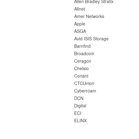
Allen Bradley Stratix
Allnet
Amer Networks
Apple
ASGA
Avid ISIS Storage
Barnfind
Broadcom
Ceragon
Chelsio
Coriant
CTCUnion
Cyberroam
DCN
Digital
ECI
ELINX