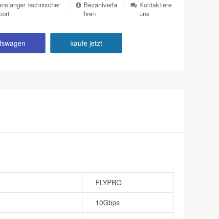
nslanger technischer
|
Bezahlverfa
|
Kontaktiere
port
hren
uns
ufswagen
kaufe jetzt
FLYPRO
10Gbps