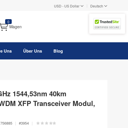
|
USD
-
US Dollar
Deutsch
0
Wagen
re Uns
Über Uns
Blog
GHz 1544,53nm 40km
WDM XFP Transceiver Modul,
756885
|
#
3954
|