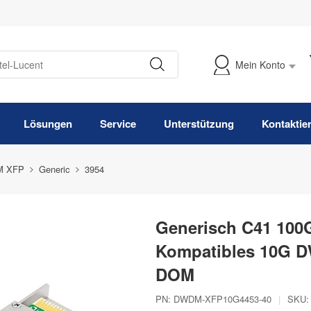
Mein Konto
Meine Bestellung verfolgen
Lösungen
Service
Unterstützung
Kontaktie
 XFP
Generic
3954
Generisch C41 100
Kompatibles 10G D
DOM
PN:
DWDM-XFP10G4453-40
|
SKU: