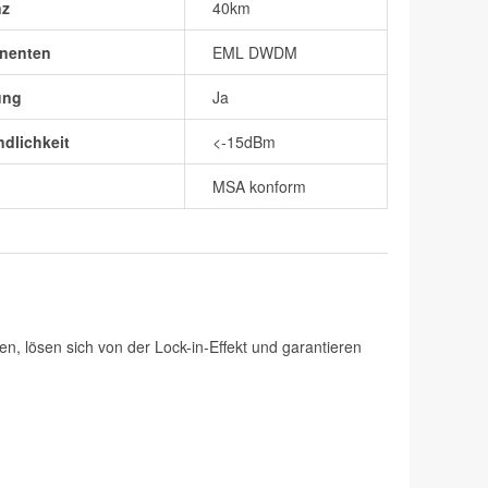
nz
40km
nenten
EML DWDM
ung
Ja
dlichkeit
<-15dBm
MSA konform
n, lösen sich von der Lock-in-Effekt und garantieren