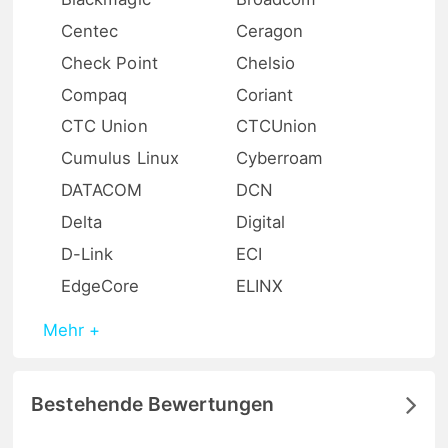
Centec
Ceragon
Check Point
Chelsio
Compaq
Coriant
CTC Union
CTCUnion
Cumulus Linux
Cyberroam
DATACOM
DCN
Delta
Digital
D-Link
ECI
EdgeCore
ELINX
Mehr +
Bestehende Bewertungen