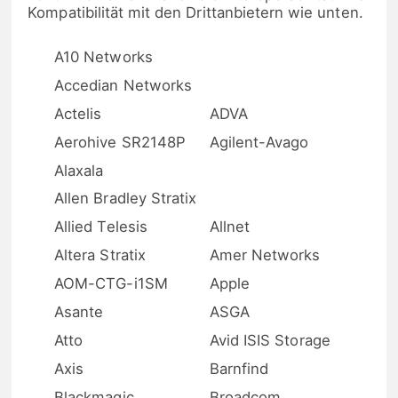
Kompatibilität mit den Drittanbietern wie unten.
A10 Networks
Accedian Networks
Actelis
ADVA
Aerohive SR2148P
Agilent-Avago
Alaxala
Allen Bradley Stratix
Allied Telesis
Allnet
Altera Stratix
Amer Networks
AOM-CTG-i1SM
Apple
Asante
ASGA
Atto
Avid ISIS Storage
Axis
Barnfind
Blackmagic
Broadcom