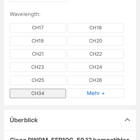
Wavelength:
CH17
CH18
CH19
CH20
CH21
CH22
CH23
CH24
CH25
CH26
Mehr +
CH34
Überblick
Cisco DWDM-SFP10G-50.12 kompatibles