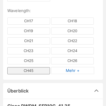
Wavelength:
CH17
CH18
CH19
CH20
CH21
CH22
CH23
CH24
CH25
CH26
Mehr +
CH45
Überblick
Cisco DWDM-SFP10G-41.35