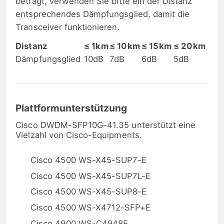
beträgt, verwenden Sie bitte ein der Distanz
entsprechendes Dämpfungsglied, damit die
Transceiver funktionieren.
Distanz
≤ 1km
≤ 10km
≤ 15km
≤ 20km
Dämpfungsglied
10dB
7dB
6dB
5dB
Plattformunterstützung
Cisco DWDM-SFP10G-41.35 unterstützt eine
Vielzahl von Cisco-Equipments.
Cisco 4500 WS-X45-SUP7-E
Cisco 4500 WS-X45-SUP7L-E
Cisco 4500 WS-X45-SUP8-E
Cisco 4500 WS-X4712-SFP+E
Cisco 4900 WS-C4948E