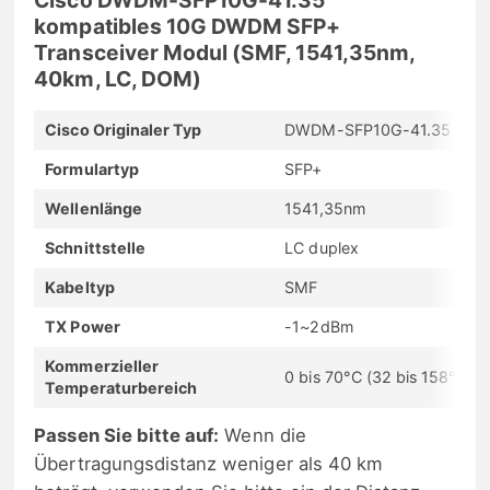
kompatibles 10G DWDM SFP+
Transceiver Modul (SMF, 1541,35nm,
40km, LC, DOM)
Cisco Originaler Typ
DWDM-SFP10G-41.35
Formulartyp
SFP+
Wellenlänge
1541,35nm
Schnittstelle
LC duplex
Kabeltyp
SMF
TX Power
-1~2dBm
Kommerzieller
0 bis 70°C (32 bis 158°F)
Temperaturbereich
Passen Sie bitte auf:
Wenn die
Übertragungsdistanz weniger als 40 km