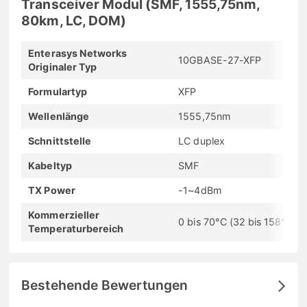
Transceiver Modul (SMF, 1555,75nm,
80km, LC, DOM)
Enterasys Networks
10GBASE-27-XFP
Originaler Typ
Formulartyp
XFP
Wellenlänge
1555,75nm
Schnittstelle
LC duplex
Kabeltyp
SMF
TX Power
-1~4dBm
Kommerzieller
0 bis 70°C (32 bis 158°F)
Temperaturbereich
Bestehende Bewertungen