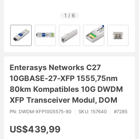
1
/
6
Enterasys Networks C27
10GBASE-27-XFP 1555,75nm
80km Kompatibles 10G DWDM
XFP Transceiver Modul, DOM
PN:
DWDM-XFP10G5575-80
|
SKU:
157640
|
#
7285
US$439,99