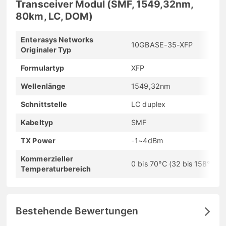
Transceiver Modul (SMF, 1549,32nm,
80km, LC, DOM)
Enterasys Networks
10GBASE-35-XFP
Originaler Typ
Formulartyp
XFP
Wellenlänge
1549,32nm
Schnittstelle
LC duplex
Kabeltyp
SMF
TX Power
-1~4dBm
Kommerzieller
0 bis 70°C (32 bis 158°F)
Temperaturbereich
Bestehende Bewertungen