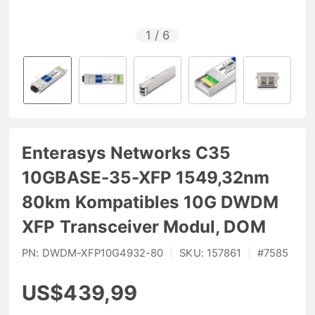
1
/
6
Enterasys Networks C35
10GBASE-35-XFP 1549,32nm
80km Kompatibles 10G DWDM
XFP Transceiver Modul, DOM
PN:
DWDM-XFP10G4932-80
|
SKU:
157861
|
#
7585
US$439,99