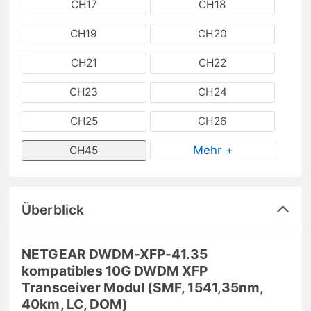
CH17
CH18
CH19
CH20
CH21
CH22
CH23
CH24
CH25
CH26
Mehr +
CH45
Überblick
NETGEAR DWDM-XFP-41.35
kompatibles 10G DWDM XFP
Transceiver Modul (SMF, 1541,35nm,
40km, LC, DOM)