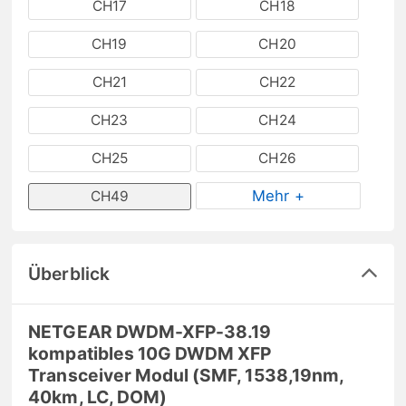
CH17
CH18
CH19
CH20
CH21
CH22
CH23
CH24
CH25
CH26
Mehr +
CH49
Überblick
NETGEAR DWDM-XFP-38.19
kompatibles 10G DWDM XFP
Transceiver Modul (SMF, 1538,19nm,
40km, LC, DOM)