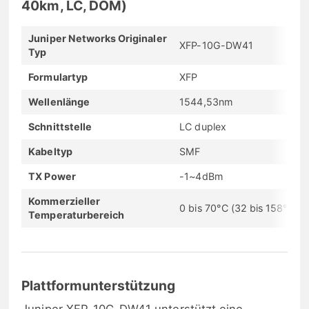
40km, LC, DOM)
Juniper Networks Originaler
XFP-10G-DW41
Typ
Formulartyp
XFP
Wellenlänge
1544,53nm
Schnittstelle
LC duplex
Kabeltyp
SMF
TX Power
-1~4dBm
Kommerzieller
0 bis 70°C (32 bis 158°F)
Temperaturbereich
Plattformunterstützung