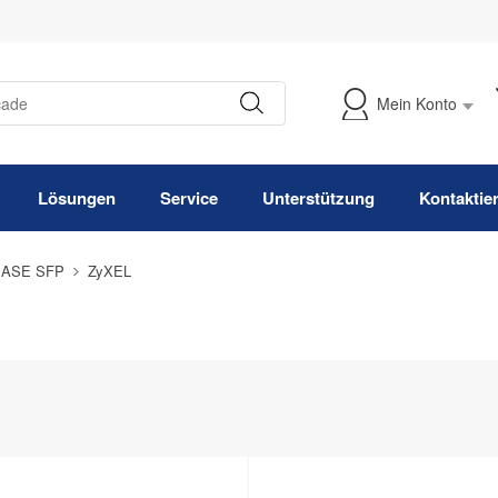
Mein Konto
Meine Bestellung verfolgen
Lösungen
Service
Unterstützung
Kontaktie
BASE SFP
ZyXEL