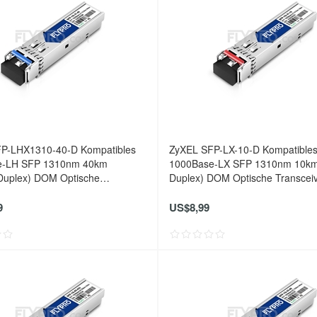
P-LHX1310-40-D Kompatibles
ZyXEL SFP-LX-10-D Kompatible
e-LH SFP 1310nm 40km
1000Base-LX SFP 1310nm 10k
uplex) DOM Optische
Duplex) DOM Optische Transcei
er
9
US$8,99