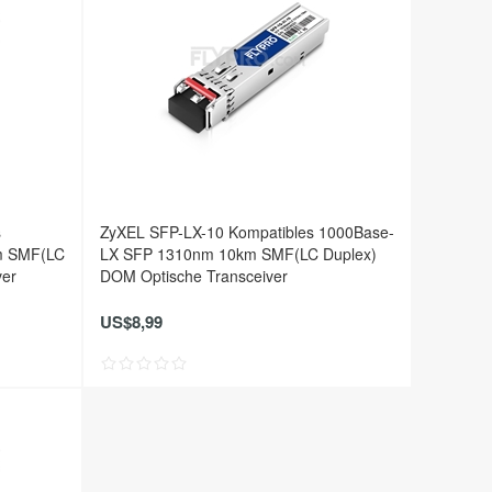
s
ZyXEL SFP-LX-10 Kompatibles 1000Base-
m SMF(LC
LX SFP 1310nm 10km SMF(LC Duplex)
ver
DOM Optische Transceiver
US$8,99