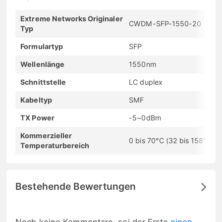
Extreme Networks Originaler
CWDM-SFP-1550-20
Typ
Formulartyp
SFP
Wellenlänge
1550nm
Schnittstelle
LC duplex
Kabeltyp
SMF
TX Power
-5~0dBm
Kommerzieller
0 bis 70°C (32 bis 158°F)
Temperaturbereich
Bestehende Bewertungen
Noch keine Kommentare, sei der Erste
einen