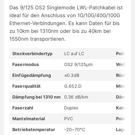
Das 9/125 OS2 Singlemode LWL-Patchkabel ist
ideal für den Anschluss von 1G/10G/40G/100G
Ethernet-Verbindungen. Es kann Daten für bis
zu 10km bei 1310nm oder bis zu 40km bei
1550nm transportieren.
Steckverbindertyp
LC auf LC
Polierty
Fasermodus
OS2 9/125μm
Wellenl
Einfügedämpfung
≤0.3dB
Rückflu
Faserqualität
G.652.D
Mindest
Dämpfung bei 1310 nm
0.36 dB/km
Dämpfun
Faserzahl
Duplex
Kabeldu
Mantelmaterial
PVC
Polarität
Betriebstemperatur
-20~70°C
Lagerte