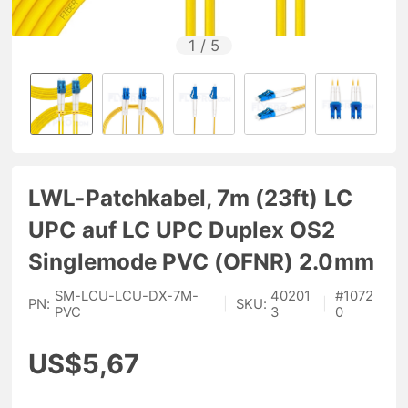
1
/
5
LWL-Patchkabel, 7m (23ft) LC
UPC auf LC UPC Duplex OS2
Singlemode PVC (OFNR) 2.0mm
SM-LCU-LCU-DX-7M-
40201
#
1072
PN:
|
SKU:
|
PVC
3
0
US$5,67