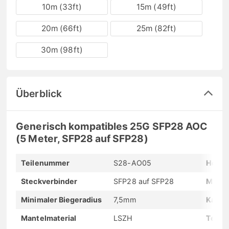
10m (33ft)
15m (49ft)
20m (66ft)
25m (82ft)
30m (98ft)
Überblick
Generisch kompatibles 25G SFP28 AOC
(5 Meter, SFP28 auf SFP28)
Teilenummer
S28-AO05
Herste
Steckverbinder
SFP28 auf SFP28
Max. 
Minimaler Biegeradius
7,5mm
Kabel
Mantelmaterial
LSZH
Tempe