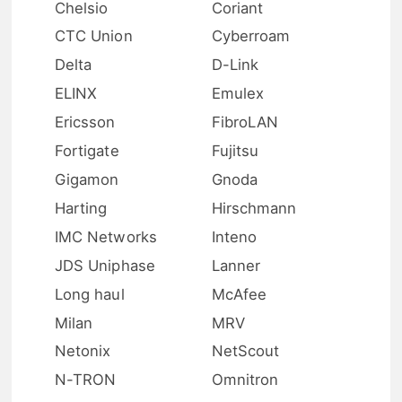
Chelsio
Coriant
CTC Union
Cyberroam
Delta
D-Link
ELINX
Emulex
Ericsson
FibroLAN
Fortigate
Fujitsu
Gigamon
Gnoda
Harting
Hirschmann
IMC Networks
Inteno
JDS Uniphase
Lanner
Long haul
McAfee
Milan
MRV
Netonix
NetScout
N-TRON
Omnitron