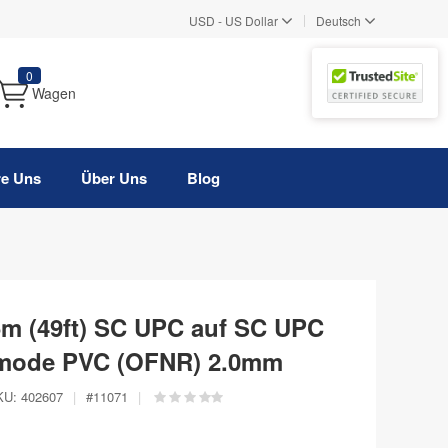
|
USD
-
US Dollar
Deutsch
0
Wagen
re Uns
Über Uns
Blog
5m (49ft) SC UPC auf SC UPC
emode PVC (OFNR) 2.0mm
KU:
402607
|
#
11071
|