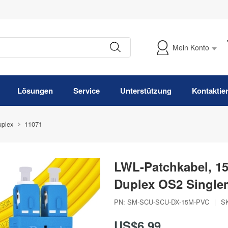
Mein Konto
Meine Bestellung verfolgen
Lösungen
Service
Unterstützung
Kontaktie
plex
11071
LWL-Patchkabel, 1
Duplex OS2 Singl
PN:
SM-SCU-SCU-DX-15M-PVC
|
S
US$6,99