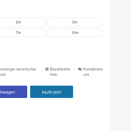
2m
3m
7m
10m
nslanger technischer
|
Bezahlverfa
|
Kontaktiere
port
hren
uns
ufswagen
kaufe jetzt