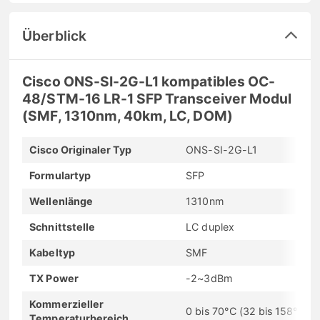
Überblick
Cisco ONS-SI-2G-L1 kompatibles OC-
48/STM-16 LR-1 SFP Transceiver Modul
(SMF, 1310nm, 40km, LC, DOM)
Cisco Originaler Typ
ONS-SI-2G-L1
Formulartyp
SFP
Wellenlänge
1310nm
Schnittstelle
LC duplex
Kabeltyp
SMF
TX Power
-2~3dBm
Kommerzieller
0 bis 70°C (32 bis 158°F)
Temperaturbereich