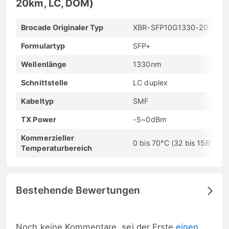
20km, LC, DOM)
Brocade Originaler Typ
XBR-SFP10G1330-20
Formulartyp
SFP+
Wellenlänge
1330nm
Schnittstelle
LC duplex
Kabeltyp
SMF
TX Power
-5~0dBm
Kommerzieller
0 bis 70°C (32 bis 158°F)
Temperaturbereich
Bestehende Bewertungen
Noch keine Kommentare, sei der Erste
einen