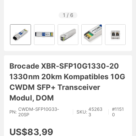
1
/
6
Brocade XBR-SFP10G1330-20
1330nm 20km Kompatibles 10G
CWDM SFP+ Transceiver
Modul, DOM
CWDM-SFP10G33-
45263
#
1151
PN:
|
SKU:
|
20SP
3
0
US$83,99